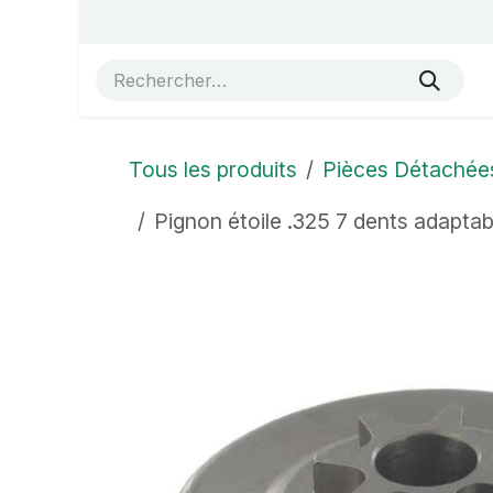
Se rendre au contenu
Accueil
Vue éclatées
Boutique
À propos de no
Tous les produits
Pièces Détachée
Pignon étoile .325 7 dents adap