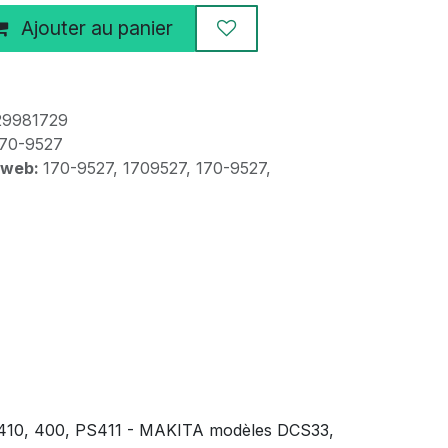
Ajouter au panier
29981729
70-9527
 web:
170-9527, 1709527, 170-9527,
, 410, 400, PS411 - MAKITA modèles DCS33,