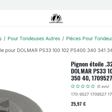
us
Contactez-nous
Postes
s
Pour Tondeuses Autres
Pièces Pour Tondeu
table pour DOLMAR PS33 100 102 PS400 340 341 3
Pignon étoile .3
DOLMAR PS33 10
350 40, 1709527
(0 avis)
170-9527 1709527 1
25,97
€