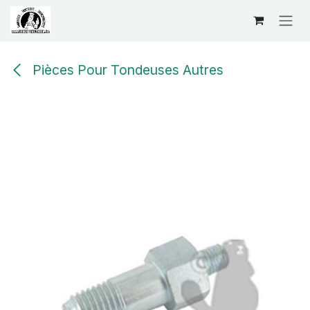
Se rendre au contenu
Pièces Pour Tondeuses Autres