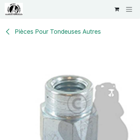
Se rendre au contenu
Pièces Pour Tondeuses Autres