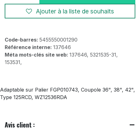
Ajouter à la liste de souhaits
Code-barres:
5455550001290
Référence interne:
137646
Méta mots-clés site web:
137646, 5321535-31,
153531,
Adaptable sur Palier FGP010743, Coupole 36", 38", 42",
Type 125RCD, WZ12536RDA
Avis client :