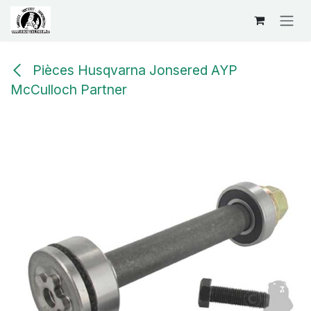
Se rendre au contenu
Pièces Husqvarna Jonsered AYP
McCulloch Partner