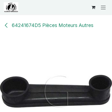
Se rendre au contenu
64241674D5 Pièces Moteurs Autres