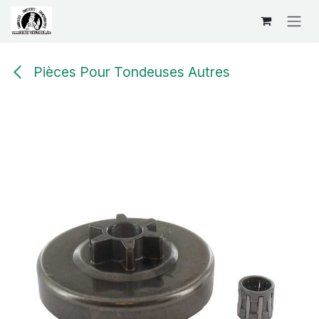
Se rendre au contenu
Pièces Pour Tondeuses Autres