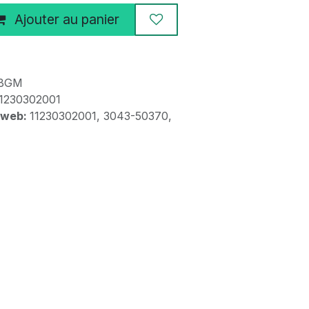
Ajouter au panier
3BGM
1230302001
 web:
11230302001, 3043-50370,