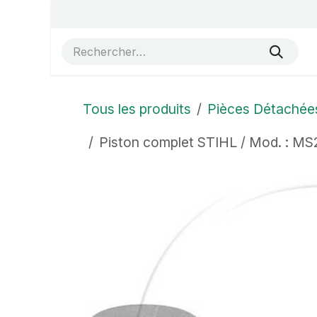
Se rendre au contenu
Accueil
Vue éclatées
Boutique
À propos de no
Tous les produits
Pièces Détachée
Piston complet STIHL / Mod. : M