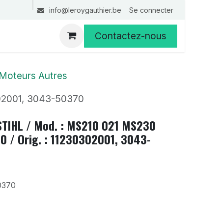
Se connecter
info@leroygauthier.be
Contactez-nous
Moteurs Autres
302001, 3043-50370
STIHL / Mod. : MS210 021 MS230
 / Orig. : 11230302001, 3043-
0370