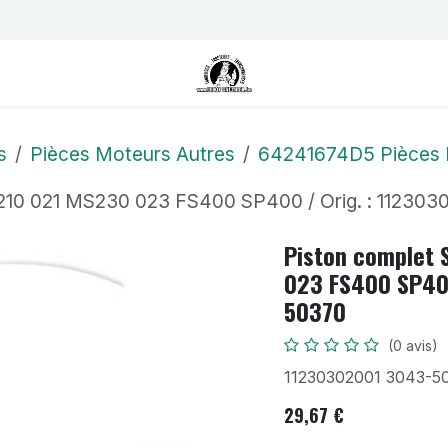
us
Contactez-nous
Postes
s
Pièces Moteurs Autres
64241674D5 Pièces 
S210 021 MS230 023 FS400 SP400 / Orig. : 11230
Piston complet 
023 FS400 SP400
50370
(0 avis)
11230302001 3043-5
29,67
€