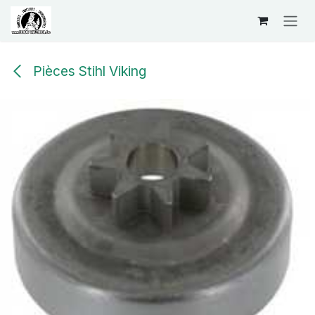
Se rendre au contenu
Pièces Stihl Viking