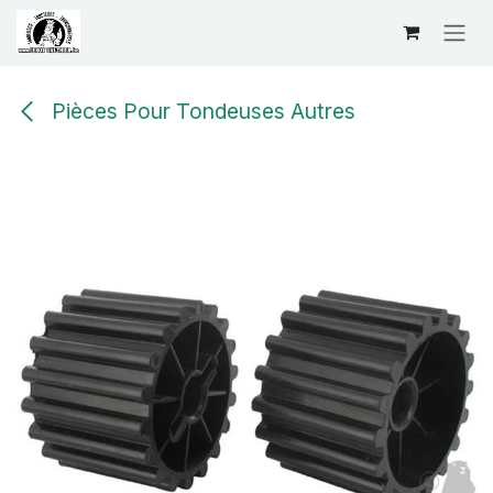
Se rendre au contenu
Pièces Pour Tondeuses Autres