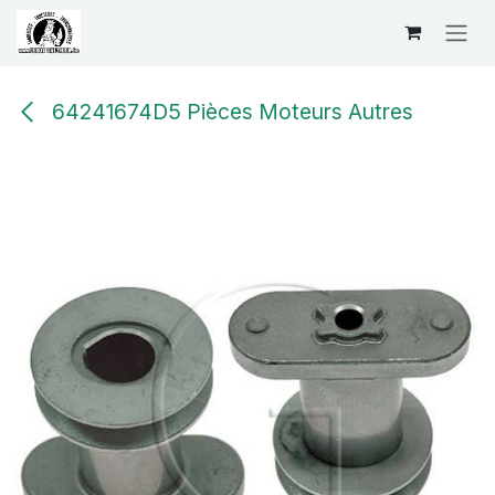
Se rendre au contenu
64241674D5 Pièces Moteurs Autres